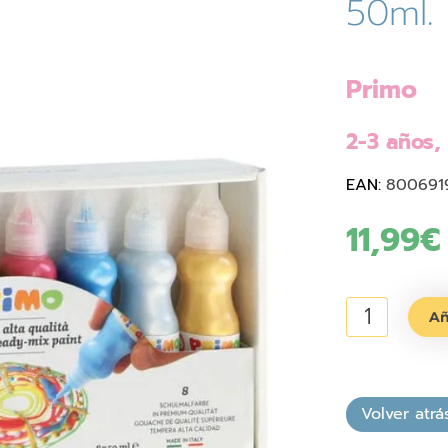
50ml. 
Primo
2-3 años,
EAN:
800691
11,99
€
Témpera
Añ
premezclada
50ml.
flúor
y
metálicas