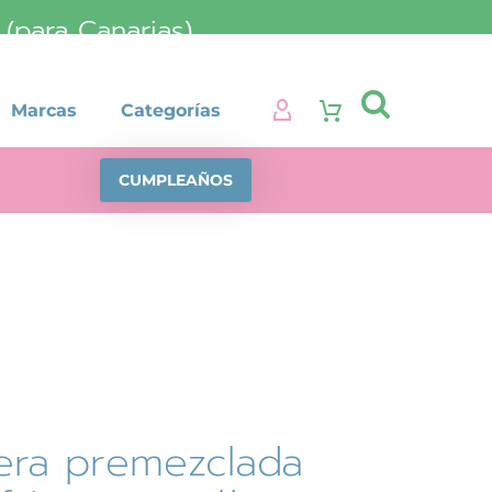
para Canarias)

Marcas
Categorías
CUMPLEAÑOS
ra premezclada