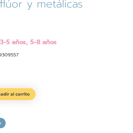
flúor y metálicas
 3-5 años, 5-8 años
9309557
adir al carrito