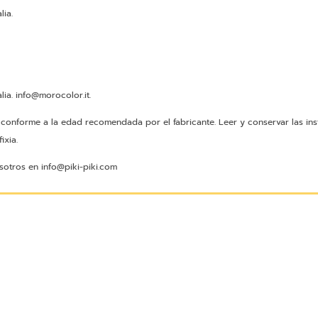
lia.
lia. info@morocolor.it.
s conforme a la edad recomendada por el fabricante. Leer y conservar las ins
ixia.
sotros en info@piki-piki.com