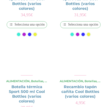
Bottles (varios
Bottles (varios
colores)
colores)
34,95
€
31,95
€
Selecciona una opción
Selecciona una opción
Este
Este
producto
producto
tiene
tiene
múltiples
múltiples
variantes.
variantes.
Las
Las
opciones
opciones
se
se
pueden
pueden
elegir
elegir
en
en
la
la
página
página
de
de
ALIMENTACIÓN
,
Botellas
,
OCASIONES ESPECIALES
ALIMENTACIÓN
,
,
Verano
Botellas
,
Viajes y
,
OCAS
producto
producto
Botella térmica
Recambio tapón
Sport 500 ml Cool
cañita Cool Bottles
Bottles (varios
(varios colores)
colores)
4,95
€