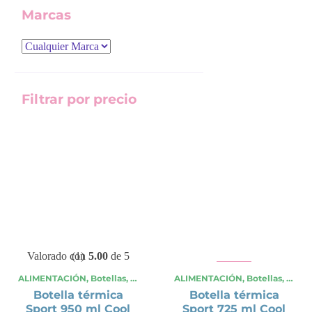
Marcas
Filtrar por precio
Precio
Precio
mínimo
máximo
Valorado con
(1)
5.00
de 5
ALIMENTACIÓN
,
Botellas
,
OCASIONES ESPECIALES
ALIMENTACIÓN
,
,
Verano
Botellas
,
Viajes y
,
OCAS
Botella térmica
Botella térmica
Sport 950 ml Cool
Sport 725 ml Cool