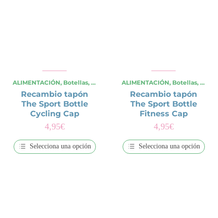
producto
tiene
múltiples
variantes.
Las
opciones
se
pueden
elegir
en
la
ALIMENTACIÓN
,
Botellas
,
OCASIONES ESPECIALES
ALIMENTACIÓN
,
,
Verano
Botellas
,
Viajes y
,
OCAS
página
Recambio tapón
Recambio tapón
de
producto
The Sport Bottle
The Sport Bottle
Cycling Cap
Fitness Cap
4,95
€
4,95
€
Selecciona una opción
Selecciona una opción
Este
Este
producto
producto
tiene
tiene
múltiples
múltiples
variantes.
variantes.
Las
Las
opciones
opciones
se
se