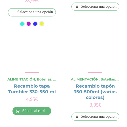
28,95
€
Selecciona una opción
Selecciona una opción
Este
producto
Este
tiene
producto
múltiples
tiene
variantes.
múltiples
Las
variantes.
opciones
Las
se
opciones
pueden
se
elegir
pueden
en
elegir
la
en
página
la
de
página
producto
de
ALIMENTACIÓN
,
Botellas
,
OCASIONES ESPECIALES
ALIMENTACIÓN
,
,
Verano
Botellas
,
Viajes y
,
OCAS
producto
Recambio tapa
Recambio tapón
Tumbler 330-550 ml
350-500ml (varios
colores)
4,95
€
3,95
€
Añadir al carrito
Selecciona una opción
Este