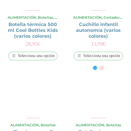
pueden
pueden
elegir
elegir
en
en
la
la
ALIMENTACIÓN
,
Botellas
,
OCASIONES ESPECIALES
ALIMENTACIÓN
,
,
Verano
Cortadores y Accesorios
,
Viajes y
página
página
Botella térmica 500
Cuchillo infantil
de
de
producto
producto
ml Cool Bottles Kids
autonomía (varios
(varios colores)
colores)
28,95
€
13,99
€
Selecciona una opción
Selecciona una opción
Este
Este
producto
producto
tiene
tiene
múltiples
múltiples
variantes.
variantes.
Las
Las
opciones
opciones
se
se
pueden
pueden
elegir
elegir
en
en
la
la
página
página
de
de
ALIMENTACIÓN
,
Botellas
ALIMENTACIÓN
,
Botellas
producto
producto