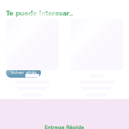
Te puede interesar...
-33%
-87%
CREATIVOS
,
Carnaval
,
Disfraces y Maquillaje
CREATIVOS
,
Halloween
,
Carnaval
,
OUTLET
,
Disfraces y Maquillaje
Bolsa disfraz
Máscara para el pelo
tortuga
azul (varios colores)
El
1,99
€
El
El
2,00
€
El
2,99
€
14,99
€
precio
precio
precio
precio
Añadir al carrito
Añadir al carrito
original
actual
original
actual
era:
es:
era:
es:
2,99€.
1,99€.
14,99€.
2,00€.
Entrega Rápida