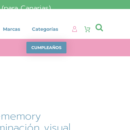
para Canarias)

Marcas
Categorías
CUMPLEAÑOS
-memory
minación visual