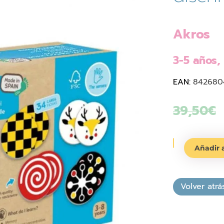
Akros
3-5 años,
EAN:
842680
39,50
€
Tacto-
Añadir a
memory
discriminaci
visual
cantidad