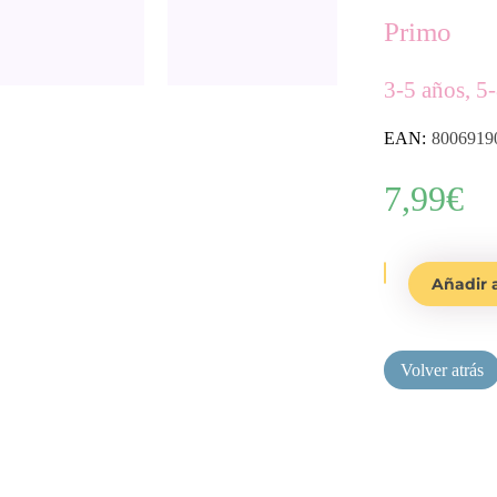
Primo
3-5 años, 5
EAN:
8006919
7,99
€
Set
Añadir a
de
10
pinceles
surtidos
cantidad