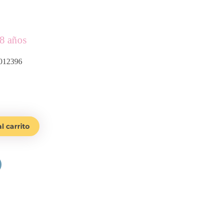
-8 años
012396
l carrito