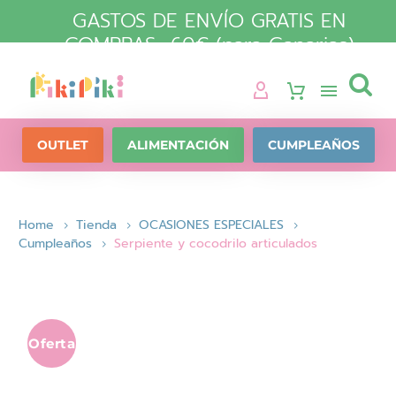
GASTOS DE ENVÍO GRATIS EN
COMPRAS +60€ (para Canarias)

OUTLET
ALIMENTACIÓN
CUMPLEAÑOS
Home
Tienda
OCASIONES ESPECIALES
Cumpleaños
Serpiente y cocodrilo articulados
Oferta