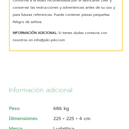
conforme a la edad recomendada por el fabricante. Leer y
conservar las instrucciones y advertencias antes de su uso y
para futuras referencias. Puede contener piezas pequeñas.
Peligro de asfixia.
INFORMACIÓN ADICIONAL:
Si tienes dudas contacta con
nosotros en info@piki-piki.com
Información adicional
Peso
686 kg
Dimensiones
225 × 225 × 4 cm
Marca
Ludattica