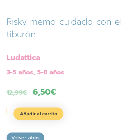
Risky memo cuidado con el
tiburón
Ludattica
3-5 años, 5-8 años
El
6,50
€
El
12,99
€
precio
precio
Risky
original
actual
Añadir al carrito
memo
era:
es:
cuidado
con
12,99€.
6,50€.