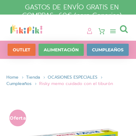
GASTOS DE ENVÍO GRATIS EN
COMPRAS +60€ (para Canarias)

OUTLET
ALIMENTACIÓN
CUMPLEAÑOS
Home
Tienda
OCASIONES ESPECIALES
Cumpleaños
Risky memo cuidado con el tiburón
Oferta