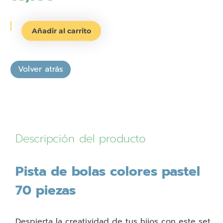
Pista
Añadir al carrito
de
bolas
colores
pastel
70
piezas
cantidad
Descripción del producto
Pista de bolas colores pastel
70 piezas
Despierta la creatividad de tus hijos con este set