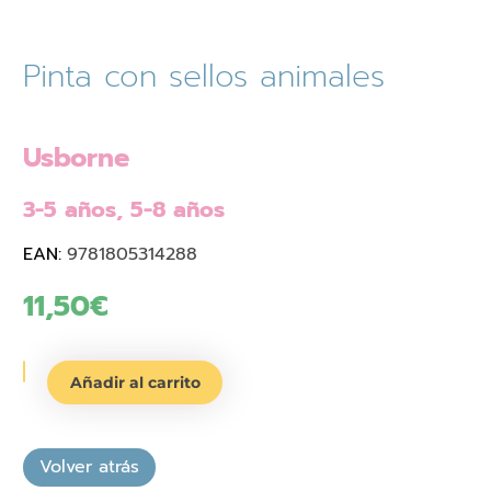
Pinta con sellos animales
Usborne
3-5 años, 5-8 años
EAN:
9781805314288
11,50
€
Pinta
Añadir al carrito
con
sellos
animales
cantidad