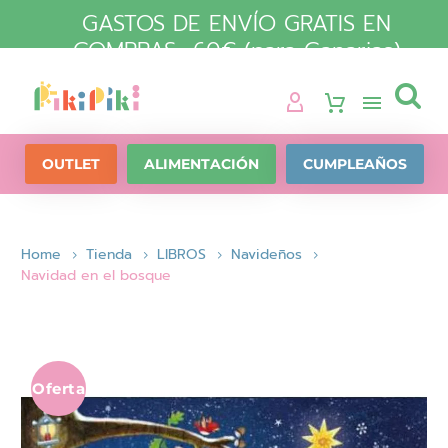
GASTOS DE ENVÍO GRATIS EN
COMPRAS +60€ (para Canarias)

OUTLET
ALIMENTACIÓN
CUMPLEAÑOS
Home
Tienda
LIBROS
Navideños
Navidad en el bosque
Oferta