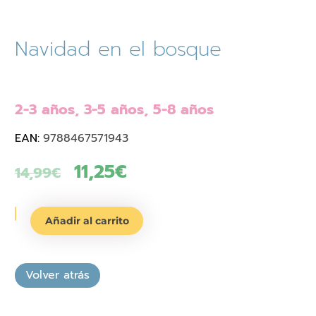
Navidad en el bosque
2-3 años, 3-5 años, 5-8 años
EAN:
9788467571943
El
11,25
€
El
14,99
€
precio
precio
Navidad
original
actual
Añadir al carrito
en
era:
es:
el
bosque
14,99€.
11,25€.
cantidad