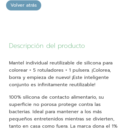
Surf
23,99€.
10,00€.
con
pulsera
naranja
cantidad
Descripción del producto
Mantel individual reutilizable de silicona para
colorear + 5 rotuladores + 1 pulsera. ¡Colorea,
borra y empieza de nuevo! ¡Este inteligente
conjunto es infinitamente reutilizable!
100% silicona de contacto alimentario, su
superficie no porosa protege contra las
bacterias. Ideal para mantener a los más
pequeños entretenidos mientras se divierten,
tanto en casa como fuera. La marca dona el 1%