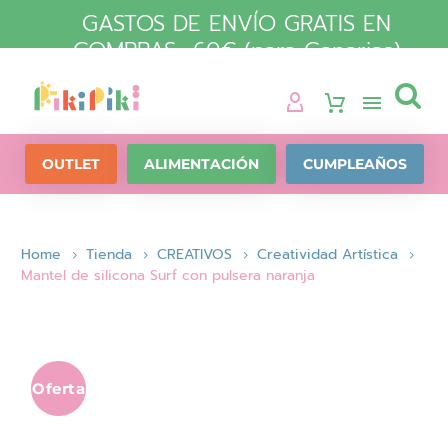
GASTOS DE ENVÍO GRATIS EN
COMPRAS +60€ (para Canarias)

OUTLET
ALIMENTACIÓN
CUMPLEAÑOS
Home
Tienda
CREATIVOS
Creatividad Artística
Mantel de silicona Surf con pulsera naranja
Oferta