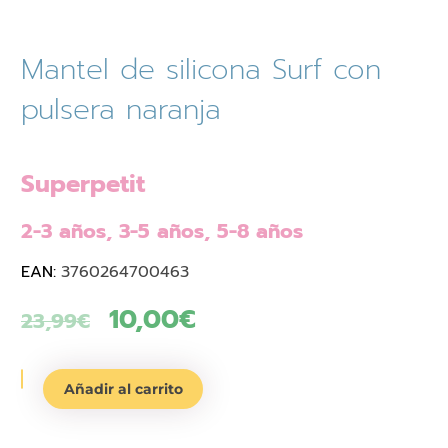
Mantel de silicona Surf con
pulsera naranja
Superpetit
2-3 años, 3-5 años, 5-8 años
EAN:
3760264700463
El
10,00
€
El
23,99
€
precio
precio
Mantel
original
actual
Añadir al carrito
de
era:
es:
silicona