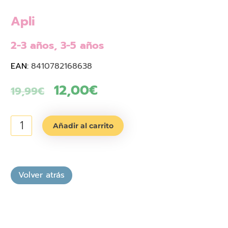
Apli
2-3 años, 3-5 años
EAN:
8410782168638
El
12,00
€
El
19,99
€
precio
precio
Juego
original
actual
Añadir al carrito
magnético
era:
es:
coches
cantidad
19,99€.
12,00€.