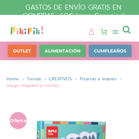
GASTOS DE ENVÍO GRATIS EN
COMPRAS +60€ (para Canarias)

OUTLET
ALIMENTACIÓN
CUMPLEAÑOS
Home
Tienda
CREATIVOS
Pizarras e Imanes
Juego magnético coches
Oferta