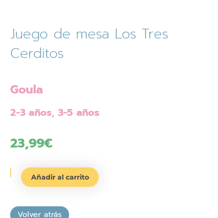
Juego de mesa Los Tres
Cerditos
Goula
2-3 años, 3-5 años
23,99
€
Juego
Añadir al carrito
de
mesa
Los