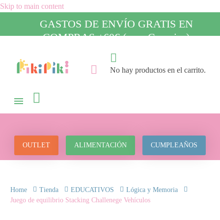
Skip to main content
GASTOS DE ENVÍO GRATIS EN
COMPRAS +60€ (para Canarias)
No hay productos en el carrito.

OUTLET
ALIMENTACIÓN
CUMPLEAÑOS
Home
Tienda
EDUCATIVOS
Lógica y Memoria
Juego de equilibrio Stacking Challenege Vehículos