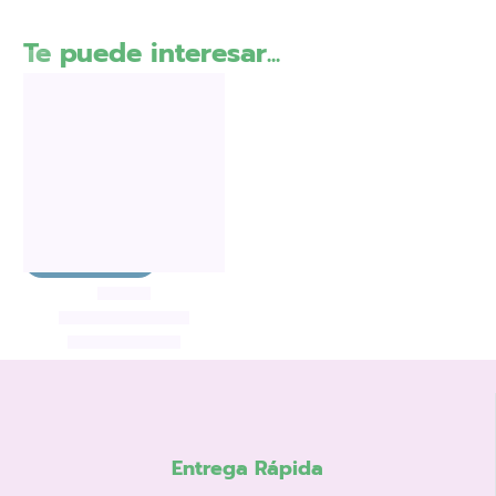
Te puede interesar...
Cumpleaños
,
Detalles Invitados cumple
Detalle cumpleaños
toobx s y pop it
3,50
€
Añadir al carrito
Entrega Rápida