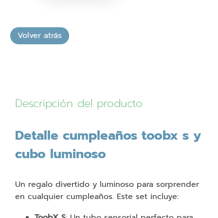
toobx
s
y
cubo
luminoso
cantidad
Descripción del producto
Detalle cumpleaños toobx s y
cubo luminoso
Un regalo divertido y luminoso para sorprender
en cualquier cumpleaños. Este set incluye:
ToobX S
: Un tubo sensorial perfecto para