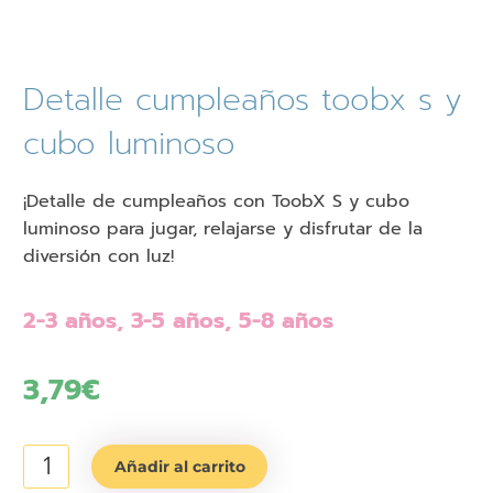
Detalle cumpleaños toobx s y
cubo luminoso
¡Detalle de cumpleaños con ToobX S y cubo
luminoso para jugar, relajarse y disfrutar de la
diversión con luz!
2-3 años, 3-5 años, 5-8 años
3,79
€
Detalle
Añadir al carrito
cumpleaños