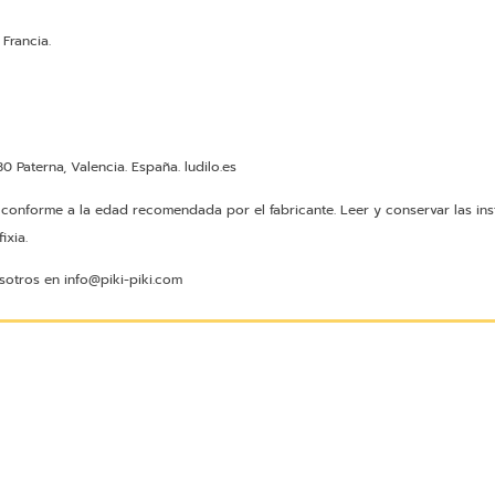
Francia.
 Paterna, Valencia. España. ludilo.es
s conforme a la edad recomendada por el fabricante. Leer y conservar las ins
ixia.
sotros en info@piki-piki.com