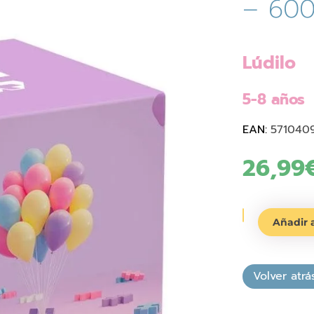
– 600
Lúdilo
5-8 años
EAN:
571040
26,99
Cubo
Añadir a
Plus-
Plus
Pastel
Mix
–