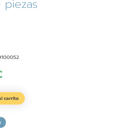
 piezas
9100052
€
l carrito