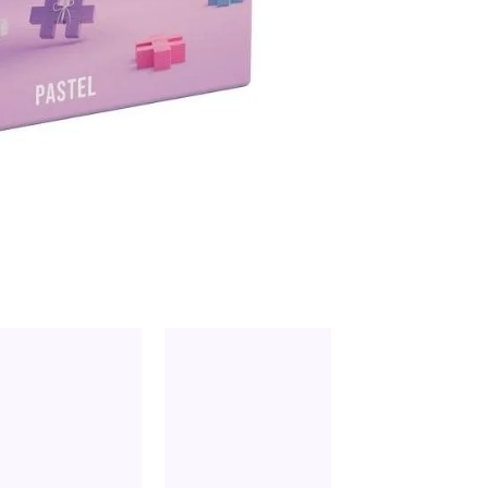
600
piezas
cantidad