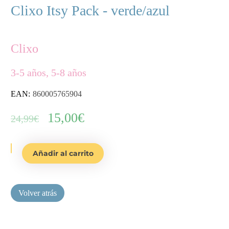
Clixo Itsy Pack - verde/azul
Clixo
3-5 años, 5-8 años
EAN:
860005765904
El
15,00
€
El
24,99
€
precio
precio
Clixo
Añadir al carrito
original
actual
Itsy
era:
es:
Pack
-
24,99€.
15,00€.
verde/azul
cantidad