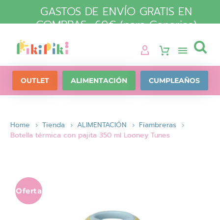
GASTOS DE ENVÍO GRATIS EN
COMPRAS +60€ (para Canarias)

OUTLET
ALIMENTACIÓN
CUMPLEAÑOS
Home
Tienda
ALIMENTACIÓN
Fiambreras
Botella térmica con pajita 350 ml Looney Tunes
Oferta