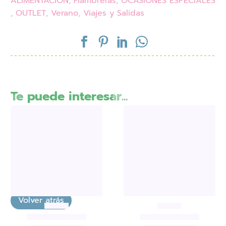
ALIMENTACIÓN
,
Fiambreras
,
OCASIONES ESPECIALES
,
OUTLET
,
Verano
,
Viajes y Salidas
Te puede interesar...
Colorea, Pega y Juega
,
LIBROS
,
Viajes y Salidas
Colorea, Pega y Juega
,
LIBROS
,
Libro de colorear
Libro de colorear
hadas y elfos
transportes