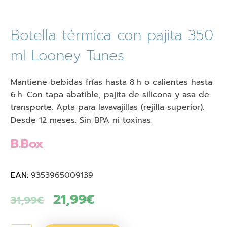
Botella térmica con pajita 350
ml Looney Tunes
Mantiene bebidas frías hasta 8 h o calientes hasta
6 h. Con tapa abatible, pajita de silicona y asa de
transporte. Apta para lavavajillas (rejilla superior).
Desde 12 meses. Sin BPA ni toxinas.
B.Box
EAN:
9353965009139
El
21,99
€
El
31,99
€
precio
precio