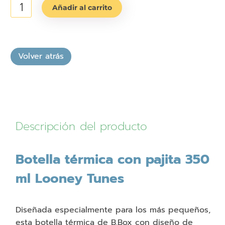
Botella
original
actual
Añadir al carrito
térmica
era:
es:
con
pajita
31,99€.
21,99€.
350
ml
Looney
Tunes
cantidad
Descripción del producto
Botella térmica con pajita 350
ml Looney Tunes
Diseñada especialmente para los más pequeños,
esta botella térmica de B.Box con diseño de