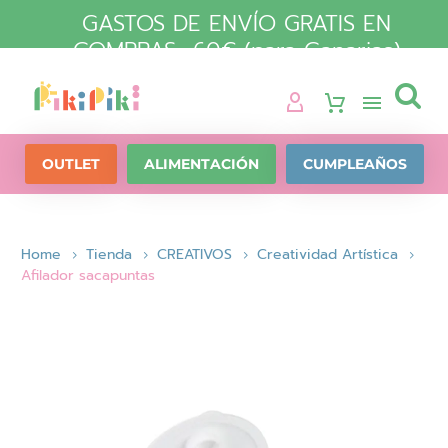
GASTOS DE ENVÍO GRATIS EN
COMPRAS +60€ (para Canarias)

OUTLET
ALIMENTACIÓN
CUMPLEAÑOS
Home
Tienda
CREATIVOS
Creatividad Artística
Afilador sacapuntas