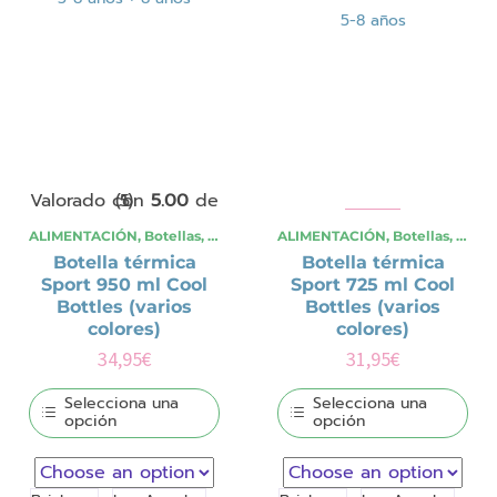
5-8 años
Valorado con
(1)
de 5
5.00
ALIMENTACIÓN
,
Botellas
,
OCASIONES ESPECIALES
ALIMENTACIÓN
,
,
Verano
Botellas
,
Viajes y
,
OCAS
Botella térmica
Botella térmica
Sport 950 ml Cool
Sport 725 ml Cool
Bottles (varios
Bottles (varios
colores)
colores)
34,95
€
31,95
€
Selecciona una
Selecciona una
opción
opción
Este
Este
producto
producto
tiene
tiene