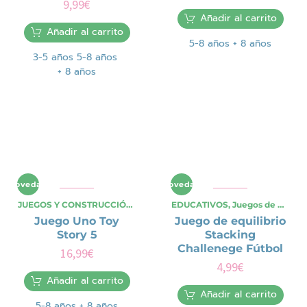
9,99
€
Añadir al carrito
Añadir al carrito
5-8 años
+ 8 años
3-5 años
5-8 años
+ 8 años
Novedad
Novedad
JUEGOS Y CONSTRUCCIÓN
,
Juegos de Mesa
EDUCATIVOS
,
OCASIONES ESPECIAL
,
Juegos de Mesa
,
Juego Uno Toy
Juego de equilibrio
Story 5
Stacking
Challenege Fútbol
16,99
€
4,99
€
Añadir al carrito
Añadir al carrito
5-8 años
+ 8 años