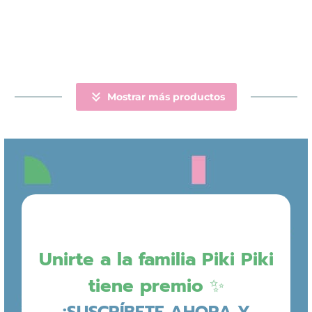
producto
tiene
múltiples
variantes.
Las
opciones
se
pueden

elegir
Mostrar más productos
en
la
página
de
producto
Unirte a la familia Piki Piki
tiene premio ✨