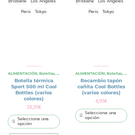
múltiples
múltiples
Brisbane
Los Angeles
Brisbane
Los Angeles
variantes.
variantes.
Las
Las
Paris
Tokyo
Paris
Tokyo
opciones
opciones
se
se
pueden
pueden
elegir
elegir
en
en
la
la
página
página
de
de
producto
producto
ALIMENTACIÓN
,
Botellas
,
OCASIONES ESPECIALES
ALIMENTACIÓN
,
,
Verano
Botellas
,
Viajes y
,
OCAS
Botella térmica
Recambio tapón
Sport 500 ml Cool
cañita Cool Bottles
Bottles (varios
(varios colores)
colores)
4,95
€
28,95
€
Selecciona una
opción
Selecciona una
opción
Este
producto
Este
tiene