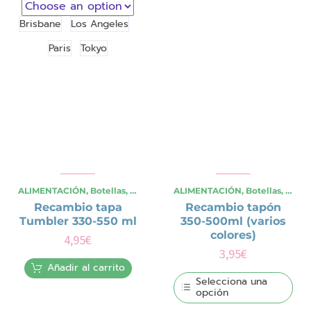
producto
múltiples
tiene
variantes.
múltiples
Brisbane
Los Angeles
Las
variantes.
opciones
Las
Paris
Tokyo
se
opciones
pueden
se
elegir
pueden
en
elegir
la
en
página
la
de
página
producto
de
producto
ALIMENTACIÓN
,
Botellas
,
OCASIONES ESPECIALES
ALIMENTACIÓN
,
,
Verano
Botellas
,
Viajes y
,
OCAS
Recambio tapa
Recambio tapón
Tumbler 330-550 ml
350-500ml (varios
colores)
4,95
€
3,95
€
Añadir al carrito
Selecciona una
opción
Este