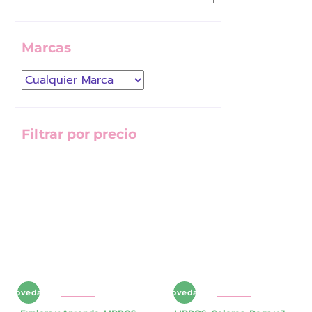
Marcas
Filtrar por precio
Precio
Precio
mínimo
máximo
Novedad
Novedad