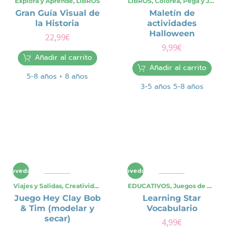
Explora y Aprende
,
LIBROS
LIBROS
,
Colorea, Pega y Juega
,
Gran Guía Visual de
Maletín de
la Historia
actividades
Halloween
22,99
€
9,99
€
Añadir al carrito
Añadir al carrito
5-8 años
+ 8 años
3-5 años
5-8 años
Novedad
Novedad
Viajes y Salidas
,
Creatividad Artística
EDUCATIVOS
,
CREATIVOS
,
Juegos de Mesa
,
Juego Hey Clay Bob
Learning Star
& Tim (modelar y
Vocabulario
secar)
4,99
€