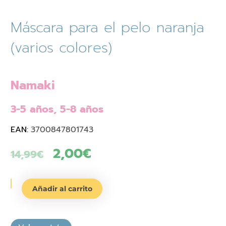
Máscara para el pelo naranja
(varios colores)
Namaki
3-5 años, 5-8 años
EAN:
3700847801743
El
2,00
€
El
14,99
€
precio
precio
Máscara
original
actual
Añadir al carrito
para
era:
es:
el
pelo