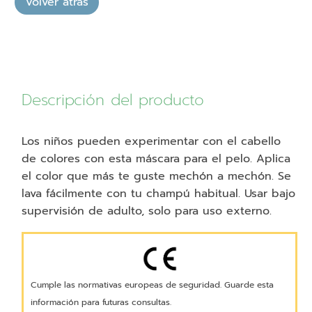
14,99€.
2,00€.
naranja
(varios
colores)
cantidad
Descripción del producto
Los niños pueden experimentar con el cabello
de colores con esta máscara para el pelo. Aplica
el color que más te guste mechón a mechón. Se
lava fácilmente con tu champú habitual. Usar bajo
supervisión de adulto, solo para uso externo.
Cumple las normativas europeas de seguridad. Guarde esta
información para futuras consultas.