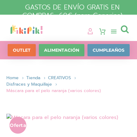
GASTOS DE ENVÍO GRATIS EN
COMPRAS +60€ (para Canarias)

OUTLET
ALIMENTACIÓN
CUMPLEAÑOS
Home
Tienda
CREATIVOS
Disfraces y Maquillaje
Máscara para el pelo naranja (varios colores)
Oferta