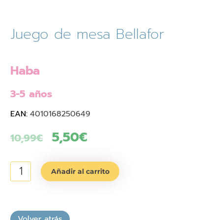
Juego de mesa Bellafor
Haba
3-5 años
EAN:
4010168250649
El
5,50
€
El
10,99
€
precio
precio
Juego
original
actual
Añadir al carrito
de
era:
es:
mesa
Bellafor
10,99€.
5,50€.
cantidad