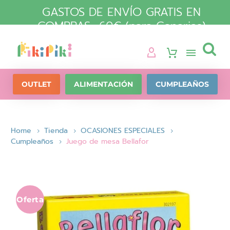
GASTOS DE ENVÍO GRATIS EN
COMPRAS +60€ (para Canarias)

OUTLET
ALIMENTACIÓN
CUMPLEAÑOS
Home
Tienda
OCASIONES ESPECIALES
Cumpleaños
Juego de mesa Bellafor
Oferta