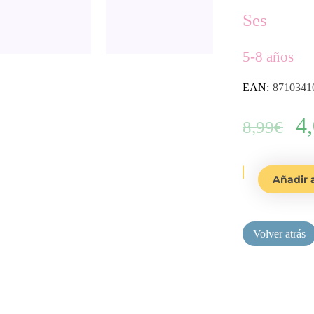
Ses
5-8 años
EAN:
8710341
E
4
8,99
€
p
Cuerda
Añadir a
de
or
saltar
XL
er
cantidad
8